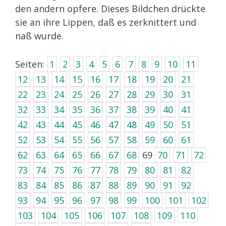
den andern opfere. Dieses Bildchen drückte
sie an ihre Lippen, daß es zerknittert und
naß wurde.
Seiten:
1
2
3
4
5
6
7
8
9
10
11
12
13
14
15
16
17
18
19
20
21
22
23
24
25
26
27
28
29
30
31
32
33
34
35
36
37
38
39
40
41
42
43
44
45
46
47
48
49
50
51
52
53
54
55
56
57
58
59
60
61
62
63
64
65
66
67
68
69
70
71
72
73
74
75
76
77
78
79
80
81
82
83
84
85
86
87
88
89
90
91
92
93
94
95
96
97
98
99
100
101
102
103
104
105
106
107
108
109
110