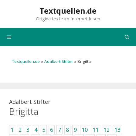
Zum
Textquellen.de
Inhalt
Originaltexte im Internet lesen
springen
Menü
Textquellen.de
»
Adalbert Stifter
»
Brigitta
Adalbert Stifter
Brigitta
1
2
3
4
5
6
7
8
9
10
11
12
13