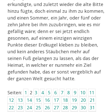
erkundigte, und zuletzt wieder die alte Bitte
hinzu fügte, doch einmal zu ihm zu kommen,
und einen Sommer, ein Jahr, oder fünf oder
zehn Jahre bei ihm zuzubringen, wie es mir
gefällig wäre; denn er sei jetzt endlich
gesonnen, auf einem einzigen winzigen
Punkte dieser Erdkugel kleben zu bleiben,
und kein anderes Stäubchen mehr auf
seinen Fuß gelangen zu lassen, als das der
Heimat, in welcher er nunmehr ein Ziel
gefunden habe, das er sonst vergeblich auf
der ganzen Welt gesucht hatte.
Seiten:
1
2
3
4
5
6
7
8
9
10
11
12
13
14
15
16
17
18
19
20
21
22
23
24
25
26
27
28
29
30
31