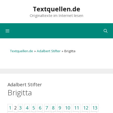
Zum
Textquellen.de
Inhalt
Originaltexte im Internet lesen
springen
Menü
Textquellen.de
»
Adalbert Stifter
»
Brigitta
Adalbert Stifter
Brigitta
1
2
3
4
5
6
7
8
9
10
11
12
13