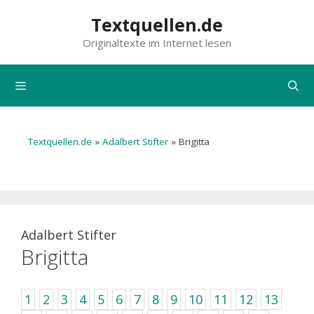
Zum
Textquellen.de
Inhalt
Originaltexte im Internet lesen
springen
Menü
Textquellen.de
»
Adalbert Stifter
»
Brigitta
Adalbert Stifter
Brigitta
1
2
3
4
5
6
7
8
9
10
11
12
13