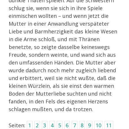
dunkle Thaten spielen. Auf die Schwestern
schlug sie, wenn sie sich in ihre Spiele
einmischen wollten – und wenn jetzt die
Mutter in einer Anwandlung verspäteter
Liebe und Barmherzigkeit das kleine Wesen
in die Arme schloß, und mit Thränen
benetzte, so zeigte dasselbe keineswegs
Freude, sondern weinte, und wand sich aus
den umfassenden Händen. Die Mutter aber
wurde dadurch noch mehr zugleich liebend
und erbittert, weil sie nicht wußte, daß die
kleinen Würzlein, als sie einst den warmen
Boden der Mutterliebe suchten und nicht
fanden, in den Fels des eigenen Herzens
schlagen mußten, und da trotzen.
Seiten:
1
2
3
4
5
6
7
8
9
10
11