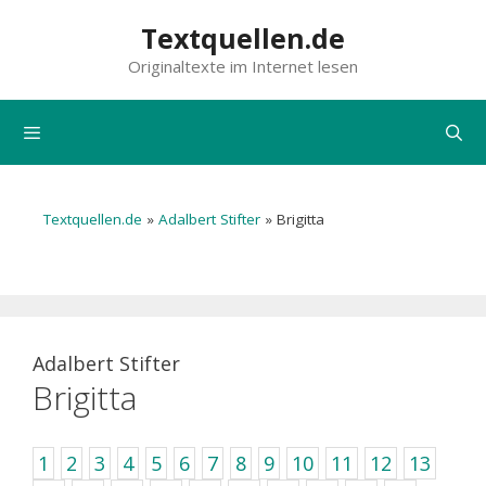
Zum
Textquellen.de
Inhalt
Originaltexte im Internet lesen
springen
Menü
Textquellen.de
»
Adalbert Stifter
»
Brigitta
Adalbert Stifter
Brigitta
1
2
3
4
5
6
7
8
9
10
11
12
13