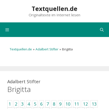
Zum
Textquellen.de
Inhalt
Originaltexte im Internet lesen
springen
Menü
Textquellen.de
»
Adalbert Stifter
»
Brigitta
Adalbert Stifter
Brigitta
1
2
3
4
5
6
7
8
9
10
11
12
13