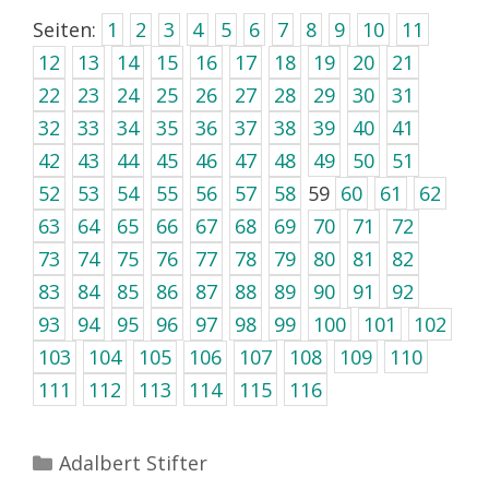
Seiten:
1
2
3
4
5
6
7
8
9
10
11
12
13
14
15
16
17
18
19
20
21
22
23
24
25
26
27
28
29
30
31
32
33
34
35
36
37
38
39
40
41
42
43
44
45
46
47
48
49
50
51
52
53
54
55
56
57
58
59
60
61
62
63
64
65
66
67
68
69
70
71
72
73
74
75
76
77
78
79
80
81
82
83
84
85
86
87
88
89
90
91
92
93
94
95
96
97
98
99
100
101
102
103
104
105
106
107
108
109
110
111
112
113
114
115
116
Kategorien
Adalbert Stifter