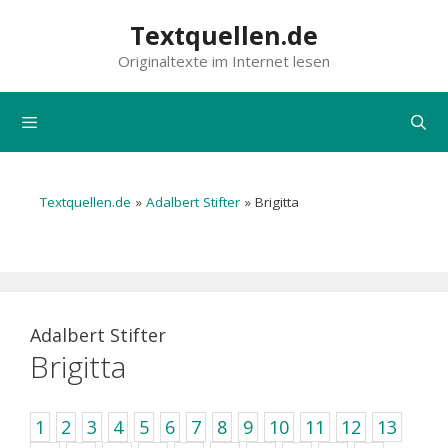
Zum
Textquellen.de
Inhalt
Originaltexte im Internet lesen
springen
Menü
Textquellen.de
»
Adalbert Stifter
»
Brigitta
Adalbert Stifter
Brigitta
1
2
3
4
5
6
7
8
9
10
11
12
13