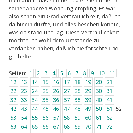
niemand in das Zimmer, da er sie immer in
seiner anderen Wohnung empfing. Es war
also schon ein Grad Vertraulichkeit, daß ich
da hinein durfte, und alles besehen konnte,
was da stand und lag. Diese Vertraulichkeit
mochte ich wohl dem Umstande zu
verdanken haben, daß ich nie forschte und
grübelte.
Seiten:
1
2
3
4
5
6
7
8
9
10
11
12
13
14
15
16
17
18
19
20
21
22
23
24
25
26
27
28
29
30
31
32
33
34
35
36
37
38
39
40
41
42
43
44
45
46
47
48
49
50
51
52
53
54
55
56
57
58
59
60
61
62
63
64
65
66
67
68
69
70
71
72