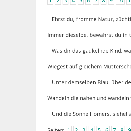
1
2
3
4
5
6
7
8
9
10
1
Ehrst du, fromme Natur, züchtig
Immer dieselbe, bewahrst du in
Was dir das gaukelnde Kind, was 
Wiegest auf gleichem Mutterscho
Unter demselben Blau, über d
Wandeln die nahen und wandeln v
Und die Sonne Homers, siehe! si
Seiten:
1
2
3
4
5
6
7
8
9