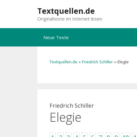
Zum
Textquellen.de
Inhalt
Originaltexte im Internet lesen
springen
Neue Texte
Textquellen.de
»
Friedrich Schiller
»
Elegie
Friedrich Schiller
Elegie