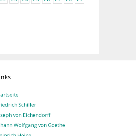
inks
tartseite
riedrich Schiller
oseph von Eichendorff
ohann Wolfgang von Goethe
einrich Heine