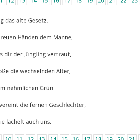
1
12
13
14
15
16
17
18
19
20
21
22
23
 das alte Gesetz,
 treuen Händen dem Manne,
dir der Jüngling vertraut,
ße die wechselnden Alter;
em nehmlichen Grün
ereint die fernen Geschlechter,
e lächelt auch uns.
10
11
12
13
14
15
16
17
18
19
20
21