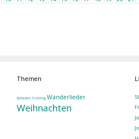
Themen
L
Wanderlieder
S
Balladen
Frühling
Weihnachten
F
J
J
H