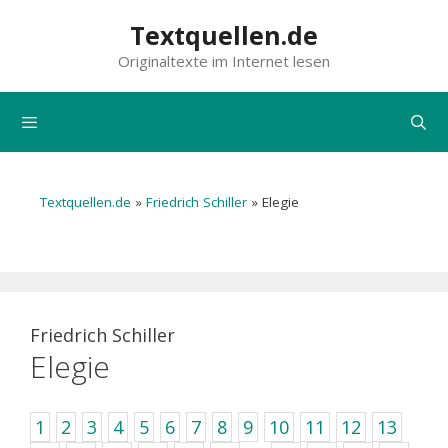
Zum
Textquellen.de
Inhalt
Originaltexte im Internet lesen
springen
Menü
Textquellen.de
»
Friedrich Schiller
»
Elegie
Friedrich Schiller
Elegie
1
2
3
4
5
6
7
8
9
10
11
12
13