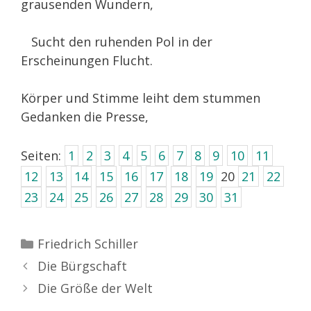
grausenden Wundern,
Sucht den ruhenden Pol in der
Erscheinungen Flucht.
Körper und Stimme leiht dem stummen
Gedanken die Presse,
Seiten:
1
2
3
4
5
6
7
8
9
10
11
12
13
14
15
16
17
18
19
20
21
22
23
24
25
26
27
28
29
30
31
Kategorien
Friedrich Schiller
Die Bürgschaft
Die Größe der Welt