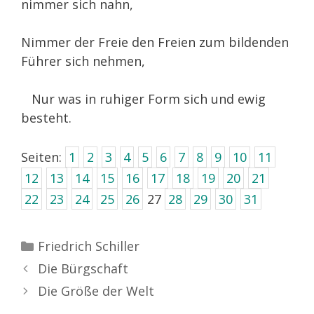
nimmer sich nahn,
Nimmer der Freie den Freien zum bildenden
Führer sich nehmen,
Nur was in ruhiger Form sich und ewig
besteht.
Seiten:
1
2
3
4
5
6
7
8
9
10
11
12
13
14
15
16
17
18
19
20
21
22
23
24
25
26
27
28
29
30
31
Kategorien
Friedrich Schiller
Die Bürgschaft
Die Größe der Welt