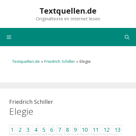
Zum
Textquellen.de
Inhalt
Originaltexte im Internet lesen
springen
Menü
Textquellen.de
»
Friedrich Schiller
»
Elegie
Friedrich Schiller
Elegie
1
2
3
4
5
6
7
8
9
10
11
12
13