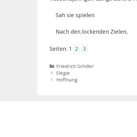
Sah sie spielen
Nach den lockenden Zielen,
Seiten:
1
2
3
Kategorien
Friedrich Schiller
Elegie
Hoffnung