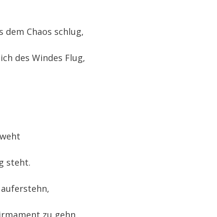
us dem Chaos schlug,
ich des Windes Flug,
 weht
 steht.
 auferstehn,
irmament zu gehn,