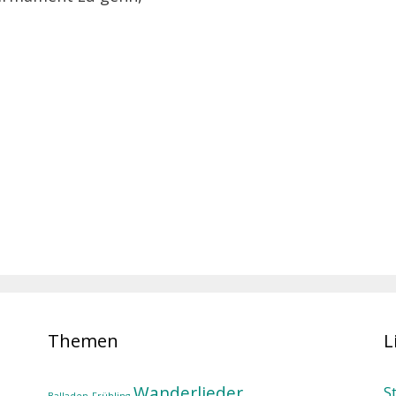
Themen
L
Wanderlieder
S
Balladen
Frühling