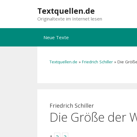
Zum
Textquellen.de
Inhalt
Originaltexte im Internet lesen
springen
Neue Texte
Textquellen.de
»
Friedrich Schiller
»
Die Größe
Friedrich Schiller
Die Größe der W