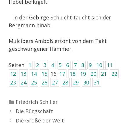
Hebel beflügelt,
In der Gebirge Schlucht taucht sich der
Bergmann hinab.
Mulcibers Amboß ertönt von dem Takt
geschwungener Hämmer,
Seiten:
1
2
3
4
5
6
7
8
9
10
11
12
13
14
15
16
17
18
19
20
21
22
23
24
25
26
27
28
29
30
31
Kategorien
Friedrich Schiller
Die Bürgschaft
Die Größe der Welt