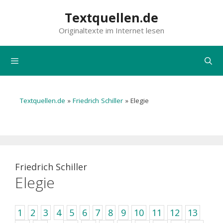
Zum
Textquellen.de
Inhalt
Originaltexte im Internet lesen
springen
Menü
Textquellen.de
»
Friedrich Schiller
»
Elegie
Friedrich Schiller
Elegie
1
2
3
4
5
6
7
8
9
10
11
12
13