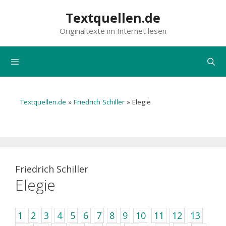
Zum
Textquellen.de
Inhalt
Originaltexte im Internet lesen
springen
Menü
Textquellen.de
»
Friedrich Schiller
»
Elegie
Friedrich Schiller
Elegie
1
2
3
4
5
6
7
8
9
10
11
12
13