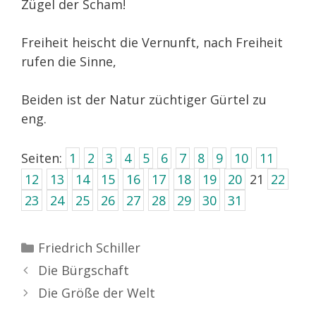
Zügel der Scham!
Freiheit heischt die Vernunft, nach Freiheit
rufen die Sinne,
Beiden ist der Natur züchtiger Gürtel zu
eng.
Seiten:
1
2
3
4
5
6
7
8
9
10
11
12
13
14
15
16
17
18
19
20
21
22
23
24
25
26
27
28
29
30
31
Kategorien
Friedrich Schiller
Die Bürgschaft
Die Größe der Welt