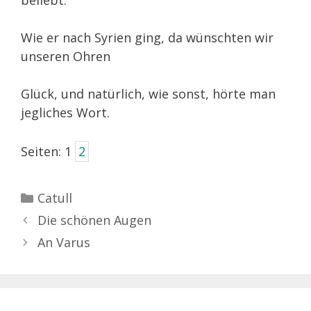
beliebt.
Wie er nach Syrien ging, da wünschten wir
unseren Ohren
Glück, und natürlich, wie sonst, hörte man
jegliches Wort.
Seiten:
1
2
Kategorien
Catull
Die schönen Augen
An Varus