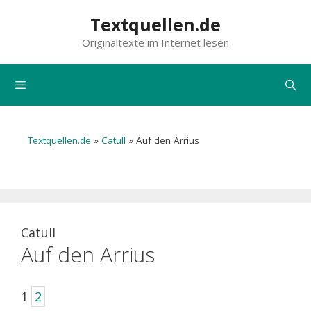
Zum
Textquellen.de
Inhalt
Originaltexte im Internet lesen
springen
Menü
Textquellen.de
»
Catull
»
Auf den Arrius
Catull
Auf den Arrius
1
2