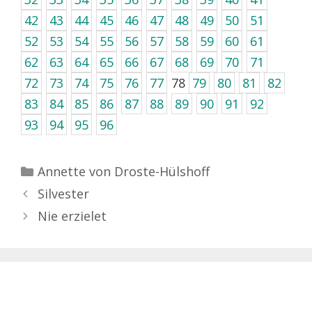
42
43
44
45
46
47
48
49
50
51
52
53
54
55
56
57
58
59
60
61
62
63
64
65
66
67
68
69
70
71
72
73
74
75
76
77
78
79
80
81
82
83
84
85
86
87
88
89
90
91
92
93
94
95
96
Kategorien
Annette von Droste-Hülshoff
Silvester
Nie erzielet