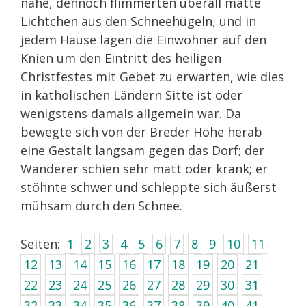
nahe, dennoch flimmerten überall matte
Lichtchen aus den Schneehügeln, und in
jedem Hause lagen die Einwohner auf den
Knien um den Eintritt des heiligen
Christfestes mit Gebet zu erwarten, wie dies
in katholischen Ländern Sitte ist oder
wenigstens damals allgemein war. Da
bewegte sich von der Breder Höhe herab
eine Gestalt langsam gegen das Dorf; der
Wanderer schien sehr matt oder krank; er
stöhnte schwer und schleppte sich äußerst
mühsam durch den Schnee.
Seiten:
1
2
3
4
5
6
7
8
9
10
11
12
13
14
15
16
17
18
19
20
21
22
23
24
25
26
27
28
29
30
31
32
33
34
35
36
37
38
39
40
41