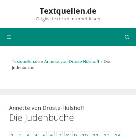
Zum
Textquellen.de
Inhalt
Originaltexte im Internet lesen
springen
Menü
Textquellen.de
»
Annette von Droste-Hülshoff
»
Die
Judenbuche
Annette von Droste-Hülshoff
Die Judenbuche
1
2
3
4
5
6
7
8
9
10
11
12
13