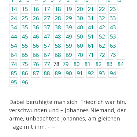
14
15
16
17
18
19
20
21
22
23
24
25
26
27
28
29
30
31
32
33
34
35
36
37
38
39
40
41
42
43
44
45
46
47
48
49
50
51
52
53
54
55
56
57
58
59
60
61
62
63
64
65
66
67
68
69
70
71
72
73
74
75
76
77
78
79
80
81
82
83
84
85
86
87
88
89
90
91
92
93
94
95
96
Dabei beruhigte man sich. Friedrich war hin,
verschwunden und – Johannes Niemand, der
arme, unbeachtete Johannes, am gleichen
Tage mit ihm. – –