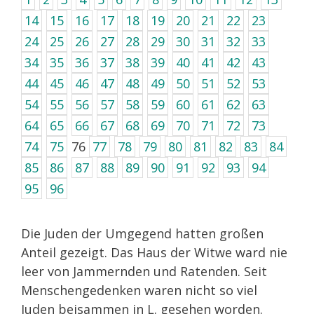
14
15
16
17
18
19
20
21
22
23
24
25
26
27
28
29
30
31
32
33
34
35
36
37
38
39
40
41
42
43
44
45
46
47
48
49
50
51
52
53
54
55
56
57
58
59
60
61
62
63
64
65
66
67
68
69
70
71
72
73
74
75
76
77
78
79
80
81
82
83
84
85
86
87
88
89
90
91
92
93
94
95
96
Die Juden der Umgegend hatten großen
Anteil gezeigt. Das Haus der Witwe ward nie
leer von Jammernden und Ratenden. Seit
Menschengedenken waren nicht so viel
Juden beisammen in L. gesehen worden.