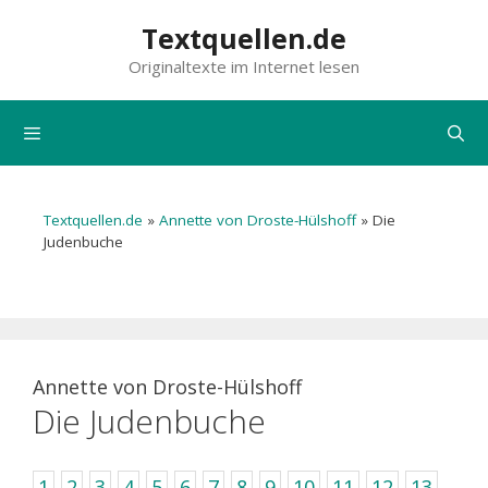
Zum
Textquellen.de
Inhalt
Originaltexte im Internet lesen
springen
Menü
Textquellen.de
»
Annette von Droste-Hülshoff
»
Die
Judenbuche
Annette von Droste-Hülshoff
Die Judenbuche
1
2
3
4
5
6
7
8
9
10
11
12
13