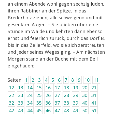
an einem Abende wohl gegen sechzig Juden,
ihren Rabbiner an der Spitze, in das
Brederholz ziehen, alle schweigend und mit
gesenkten Augen. – Sie blieben über eine
Stunde im Walde und kehrten dann ebenso
ernst und feierlich zurück, durch das Dorf B.
bis in das Zellerfeld, wo sie sich zerstreuten
und jeder seines Weges ging. – Am nächsten
Morgen stand an der Buche mit dem Beil
eingehauen:
Seiten:
1
2
3
4
5
6
7
8
9
10
11
12
13
14
15
16
17
18
19
20
21
22
23
24
25
26
27
28
29
30
31
32
33
34
35
36
37
38
39
40
41
42
43
44
45
46
47
48
49
50
51