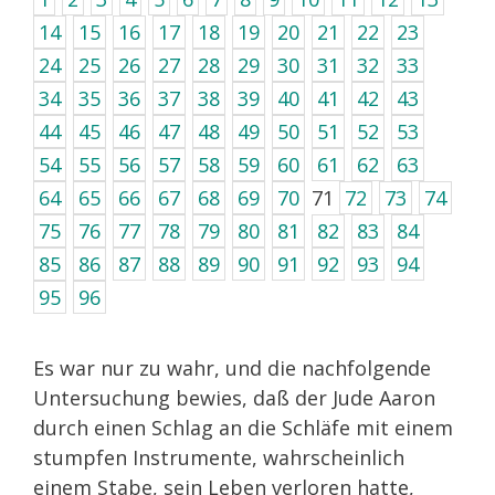
14
15
16
17
18
19
20
21
22
23
24
25
26
27
28
29
30
31
32
33
34
35
36
37
38
39
40
41
42
43
44
45
46
47
48
49
50
51
52
53
54
55
56
57
58
59
60
61
62
63
64
65
66
67
68
69
70
71
72
73
74
75
76
77
78
79
80
81
82
83
84
85
86
87
88
89
90
91
92
93
94
95
96
Es war nur zu wahr, und die nachfolgende
Untersuchung bewies, daß der Jude Aaron
durch einen Schlag an die Schläfe mit einem
stumpfen Instrumente, wahrscheinlich
einem Stabe, sein Leben verloren hatte,