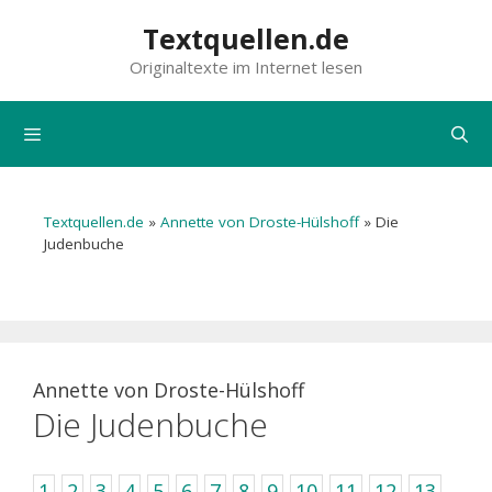
Zum
Textquellen.de
Inhalt
Originaltexte im Internet lesen
springen
Menü
Textquellen.de
»
Annette von Droste-Hülshoff
»
Die
Judenbuche
Annette von Droste-Hülshoff
Die Judenbuche
1
2
3
4
5
6
7
8
9
10
11
12
13