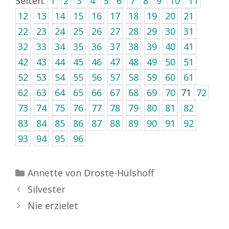
Seiten:
1
2
3
4
5
6
7
8
9
10
11
12
13
14
15
16
17
18
19
20
21
22
23
24
25
26
27
28
29
30
31
32
33
34
35
36
37
38
39
40
41
42
43
44
45
46
47
48
49
50
51
52
53
54
55
56
57
58
59
60
61
62
63
64
65
66
67
68
69
70
71
72
73
74
75
76
77
78
79
80
81
82
83
84
85
86
87
88
89
90
91
92
93
94
95
96
Kategorien
Annette von Droste-Hülshoff
Silvester
Nie erzielet