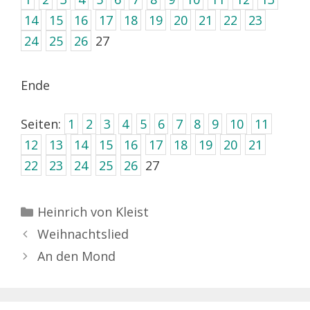
14
15
16
17
18
19
20
21
22
23
24
25
26
27
Ende
Seiten:
1
2
3
4
5
6
7
8
9
10
11
12
13
14
15
16
17
18
19
20
21
22
23
24
25
26
27
Kategorien
Heinrich von Kleist
Weihnachtslied
An den Mond