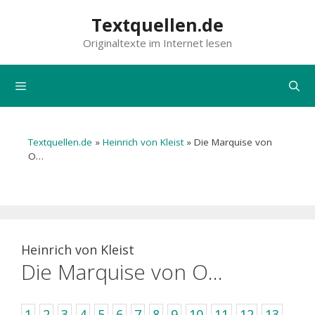
Zum
Textquellen.de
Inhalt
Originaltexte im Internet lesen
springen
Menü
Textquellen.de
»
Heinrich von Kleist
»
Die Marquise von
O…
Heinrich von Kleist
Die Marquise von O…
1
2
3
4
5
6
7
8
9
10
11
12
13