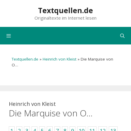
Zum
Textquellen.de
Inhalt
Originaltexte im Internet lesen
springen
Menü
Textquellen.de
»
Heinrich von Kleist
»
Die Marquise von
O…
Heinrich von Kleist
Die Marquise von O…
1
2
3
4
5
6
7
8
9
10
11
12
13