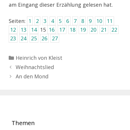
am Eingang dieser Erzählung gelesen hat.
Seiten:
1
2
3
4
5
6
7
8
9
10
11
12
13
14
15
16
17
18
19
20
21
22
23
24
25
26
27
Kategorien
Heinrich von Kleist
Weihnachtslied
An den Mond
Themen