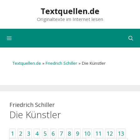
Zum
Textquellen.de
Inhalt
Originaltexte im Internet lesen
springen
Menü
Textquellen.de
»
Friedrich Schiller
»
Die Künstler
Friedrich Schiller
Die Künstler
1
2
3
4
5
6
7
8
9
10
11
12
13