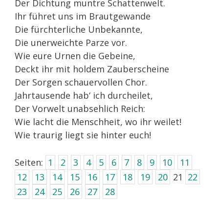
Der Dichtung muntre Schattenwelt.
Ihr führet uns im Brautgewande
Die fürchterliche Unbekannte,
Die unerweichte Parze vor.
Wie eure Urnen die Gebeine,
Deckt ihr mit holdem Zauberscheine
Der Sorgen schauervollen Chor.
Jahrtausende hab‘ ich durcheilet,
Der Vorwelt unabsehlich Reich:
Wie lacht die Menschheit, wo ihr weilet!
Wie traurig liegt sie hinter euch!
Seiten:
1
2
3
4
5
6
7
8
9
10
11
12
13
14
15
16
17
18
19
20
21
22
23
24
25
26
27
28