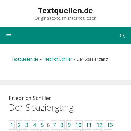
Zum
Textquellen.de
Inhalt
Originaltexte im Internet lesen
springen
Menü
Textquellen.de
»
Friedrich Schiller
»
Der Spaziergang
Friedrich Schiller
Der Spaziergang
1
2
3
4
5
6
7
8
9
10
11
12
13