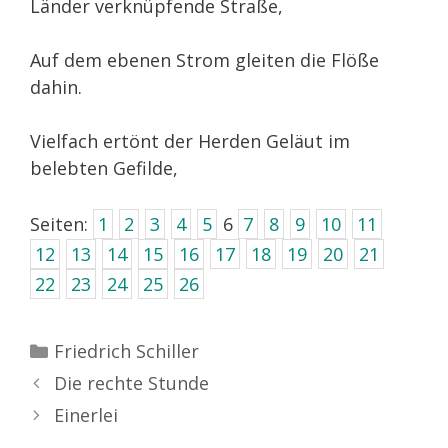
Länder verknüpfende Straße,
Auf dem ebenen Strom gleiten die Flöße
dahin.
Vielfach ertönt der Herden Geläut im
belebten Gefilde,
Seiten:
1
2
3
4
5
6
7
8
9
10
11
12
13
14
15
16
17
18
19
20
21
22
23
24
25
26
Kategorien
Friedrich Schiller
Die rechte Stunde
Einerlei