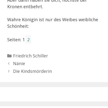
Aber dann haben sie dich, höchste der
Kronen entbehrt.
Wahre Königin ist nur des Weibes weibliche
Schönheit:
Seiten:
1
2
Kategorien
Friedrich Schiller
Nänie
Die Kindsmörderin