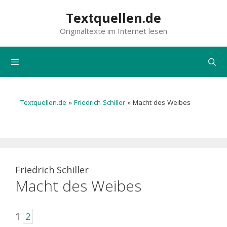
Zum
Textquellen.de
Inhalt
Originaltexte im Internet lesen
springen
Menü
Textquellen.de
»
Friedrich Schiller
»
Macht des Weibes
Friedrich Schiller
Macht des Weibes
1
2