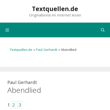
Zum
Textquellen.de
Inhalt
Originaltexte im Internet lesen
springen
Menü
Textquellen.de
»
Paul Gerhardt
»
Abendlied
Paul Gerhardt
Abendlied
1
2
3