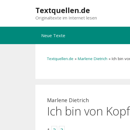
Zum
Textquellen.de
Inhalt
Originaltexte im Internet lesen
springen
Neue Texte
Textquellen.de
»
Marlene Dietrich
»
Ich bin vo
Marlene Dietrich
Ich bin von Kopf