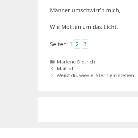
Männer umschwirr’n mich,
Wie Motten um das Licht.
Seiten:
1
2
3
Kategorien
Marlene Dietrich
Mailied
Weißt du, wieviel Sternlein stehen